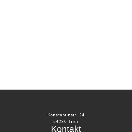
Constanca
,
Felice
Von
MontMediaAdmin
13. April 2023
Kommentar hinterlassen
Alex Conrad und seine zwei Bekleidungsgeschäft
in der Trierer City
Konstantinstr. 24
54290 Trier
Kontakt